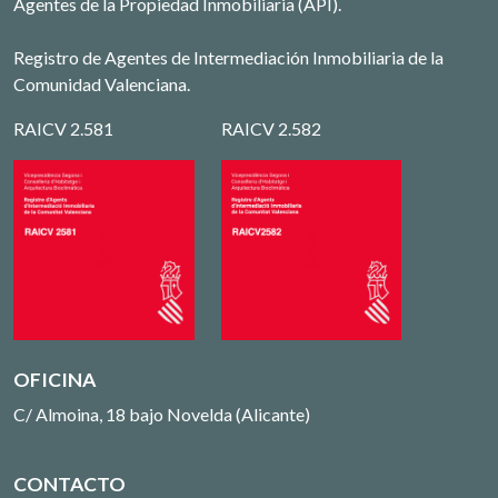
Agentes de la Propiedad Inmobiliaria (API).
Registro de Agentes de Intermediación Inmobiliaria de la
Comunidad Valenciana.
RAICV 2.581
RAICV 2.582
OFICINA
C/ Almoina, 18 bajo Novelda (Alicante)
CONTACTO