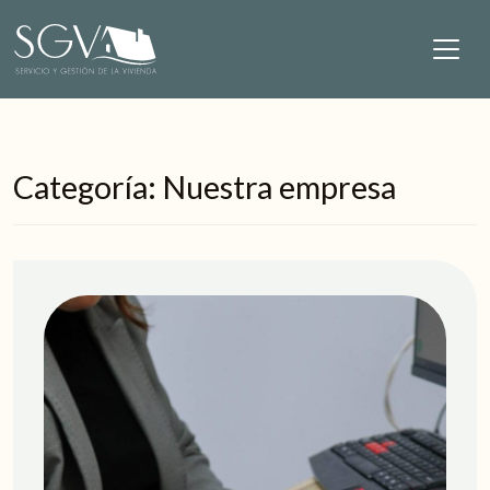
Saltar al contenido
Navegación principal
Categoría:
Nuestra empresa