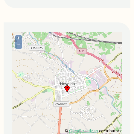
+
−
©
OpenStreetMap
contributors