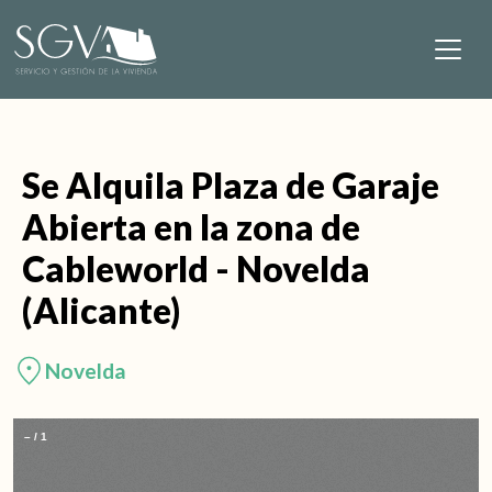
Saltar al contenido
Navegación principal
Se Alquila Plaza de Garaje
Abierta en la zona de
Cableworld - Novelda
(Alicante)
Novelda
–
/
1