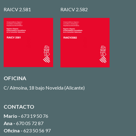
RAICV 2.581
RAICV 2.582
OFICINA
C/ Almoina, 18 bajo Novelda (Alicante)
CONTACTO
Mario -
673 19 50 76
Ana -
670 05 72 87
Oficina -
623 50 56 97