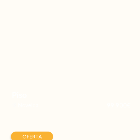
Piso
99.900€
Novelda
OFERTA