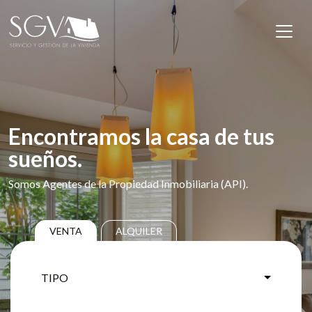
Saltar al contenido
Navegación principal
Encontramos la casa de tus
sueños.
Somos Agentes de la Propiedad Inmobiliaria (API).
VENTA
ALQUILER
TIPO