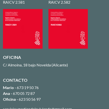
RAICV 2.581
RAICV 2.582
OFICINA
C/ Almoina, 18 bajo Novelda (Alicante)
CONTACTO
Mario -
673 19 50 76
Ana -
670 05 72 87
Oficina -
623 50 56 97
servicioygestiondelavivienda@gmail.com