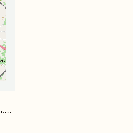
ors
cte con