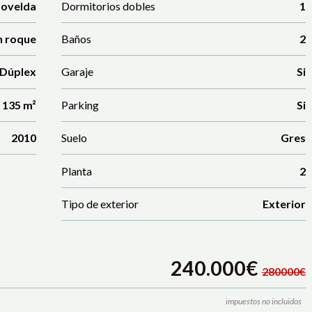
ovelda
Dormitorios dobles
1
n roque
Baños
2
 Dúplex
Garaje
Si
135 m²
Parking
Si
2010
Suelo
Gres
Planta
2
Tipo de exterior
Exterior
240.000€
280000€