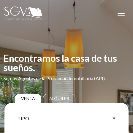
Saltar al contenido
Navegación principal
Encontramos la casa de tus
sueños.
Somos Agentes de la Propiedad Inmobiliaria (API).
VENTA
ALQUILER
TIPO