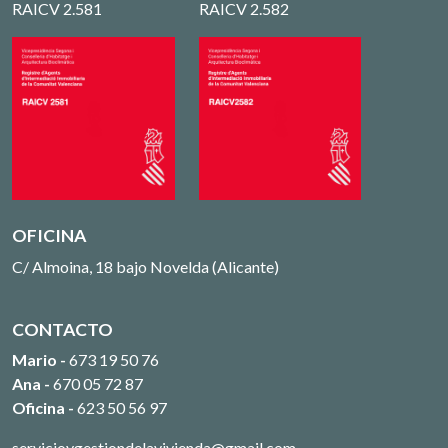
RAICV 2.581
RAICV 2.582
OFICINA
C/ Almoina, 18 bajo Novelda (Alicante)
CONTACTO
Mario -
673 19 50 76
Ana -
670 05 72 87
Oficina -
623 50 56 97
servicioygestiondelavivienda@gmail.com