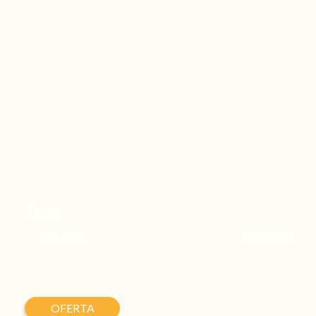
Piso
99.900€
Novelda
OFERTA