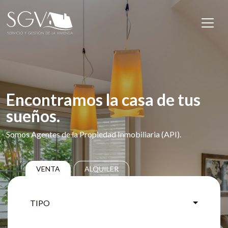
Saltar al contenido
Navegación principal
Encontramos la casa de tus
sueños.
Somos Agentes de la Propiedad Inmobiliaria (API).
VENTA
ALQUILER
TIPO