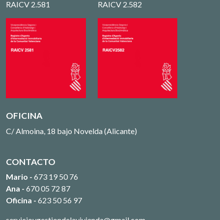
RAICV 2.581
RAICV 2.582
OFICINA
C/ Almoina, 18 bajo Novelda (Alicante)
CONTACTO
Mario -
673 19 50 76
Ana -
670 05 72 87
Oficina -
623 50 56 97
servicioygestiondelavivienda@gmail.com