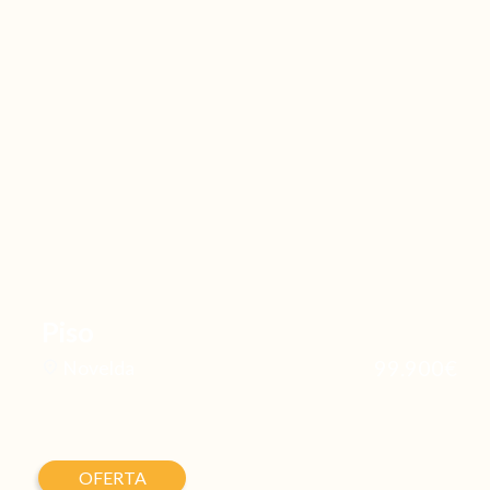
Piso
99.900€
Novelda
OFERTA